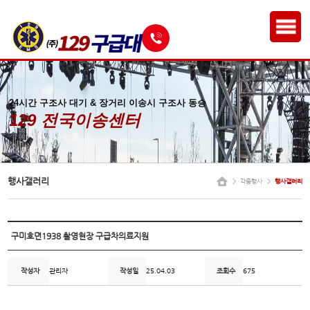
24시간 구조사 대기 & 장거리 이송시 구조사 동승
129 전국이송센터
행사갤러리
각종행사
행사갤러리
구미호뎐1938 촬영현장 구급차의료지원
작성자
관리자
작성일
25.04.03
조회수
675